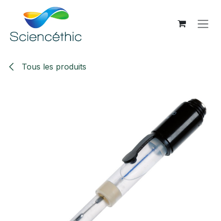
Se rendre au contenu
Tous les produits