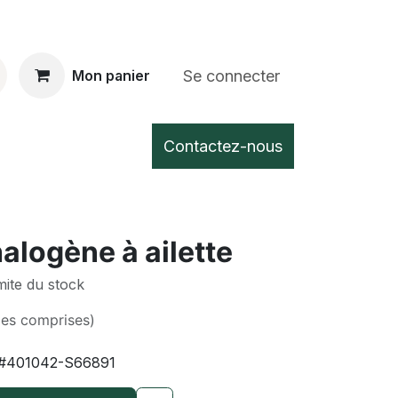
Se connecter
Mon panier
Contactez-nous
logène à ailette
imite du stock
xes comprises)
#401042-S66891