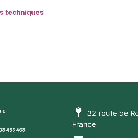
es techniques
0 €
32 route de R
1
France
08 483 468