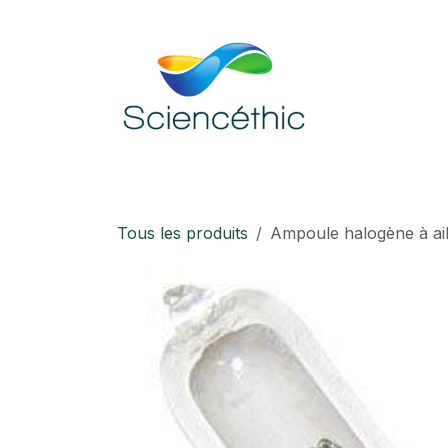
Se rendre au contenu
Accueil
Boutique
Téléchargement
Tous les produits
Ampoule halogène à ail