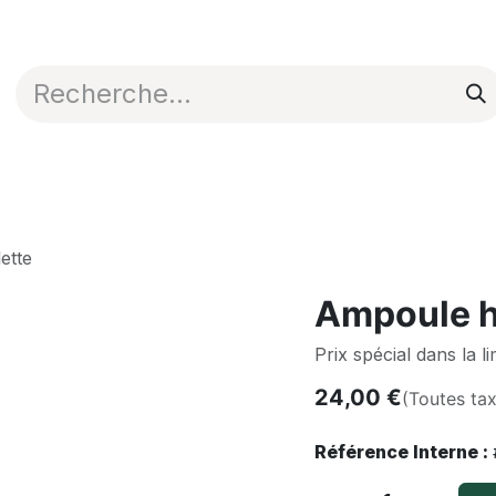
Appli en ligne
Blog
Nos commerciaux
ette
Ampoule ha
Prix spécial dans la l
24,00
€
(Toutes ta
Référence Interne :