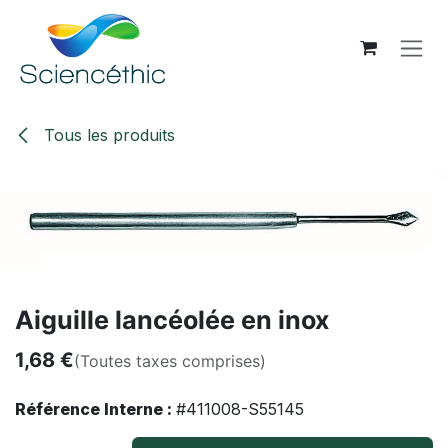
Se rendre au contenu
Tous les produits
Aiguille lancéolée en inox
1,68
€
(Toutes taxes comprises)
Référence Interne :
#411008-S55145