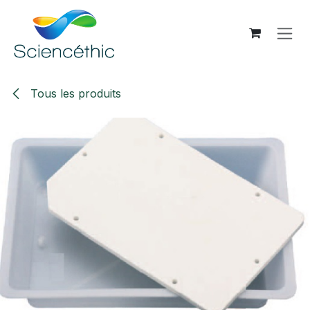
Se rendre au contenu
Tous les produits