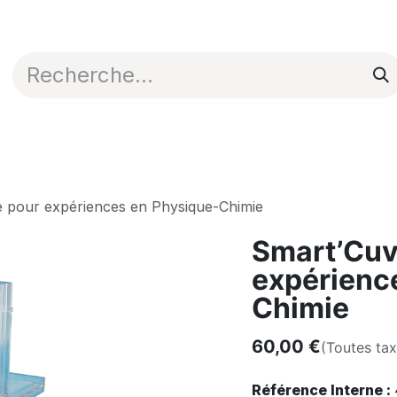
Appli en ligne
Blog
Nos commerciaux
 pour expériences en Physique-Chimie
Smart’Cuv
expérienc
Chimie
60,00
€
(Toutes ta
Référence Interne :