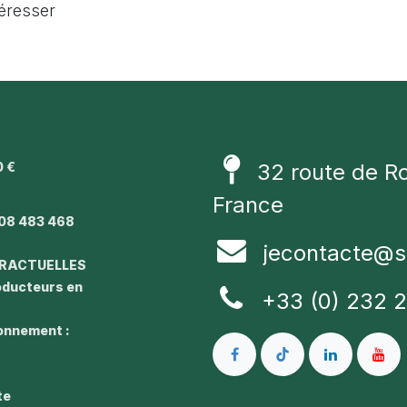
téresser
0 €
32 route de R
1
France
08 483 468
jecontacte@s
TRACTUELLES
roducteurs en
+33 (0) 232 
ronnement :
te