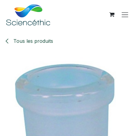
Se rendre au contenu
Tous les produits