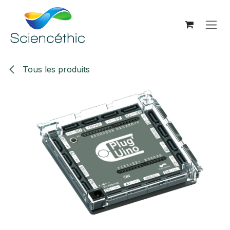
Se rendre au contenu
Tous les produits