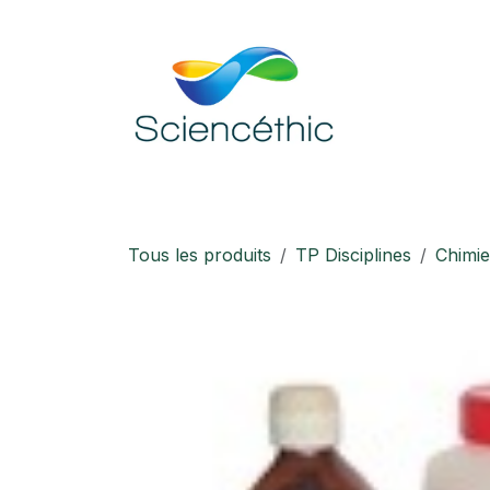
Se rendre au contenu
Accueil
Boutique
Téléchargement
Tous les produits
TP Disciplines
Chimie