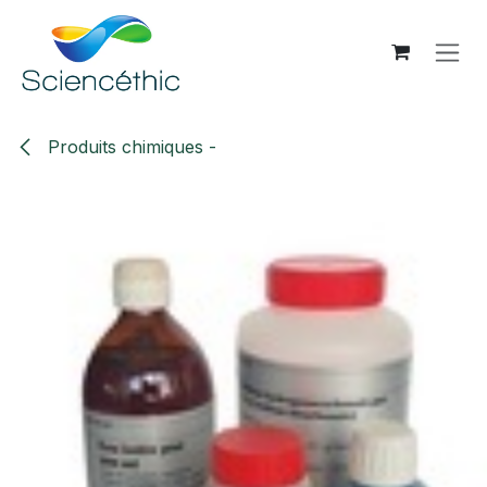
Se rendre au contenu
Produits chimiques -