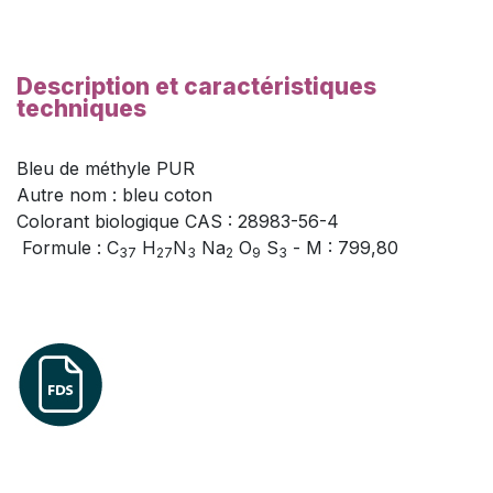
Description et caractéristiques
techniques
Bleu de méthyle PUR 
Autre nom : bleu coton
Colorant biologique CAS : 28983-56-4
 Formule : C
H
N
Na
O
S
- M : 799,80
37
27
3
2
9
3