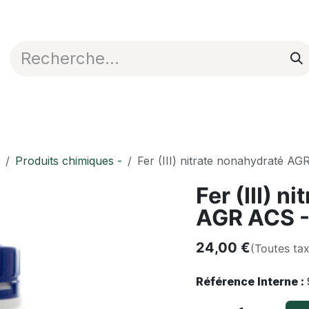
Appli en ligne
Blog
Nos commerciaux
Produits chimiques -
Fer (III) nitrate nonahydraté AG
Fer (III) n
AGR ACS -
24,00
€
(Toutes ta
Référence Interne :