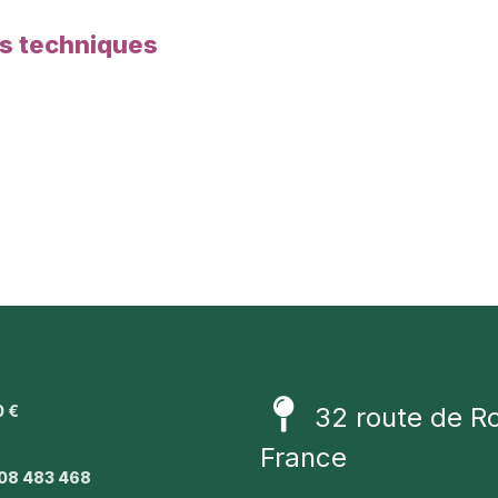
es techniques
0 €
32 route de R
1
France
08 483 468