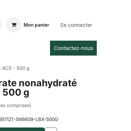
Se connecter
Mon panier
Contactez-nous
R ACS - 500 g
itrate nonahydraté
 500 g
xes comprises)
951121-S66609-LBX-500G