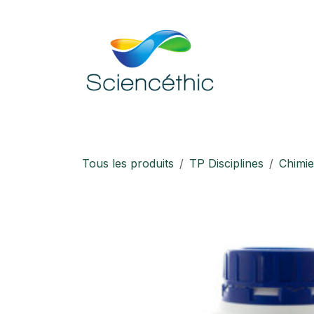
Se rendre au contenu
Accueil
Boutique
Téléchargement
Tous les produits
TP Disciplines
Chimie