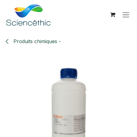
Se rendre au contenu
Produits chimiques -