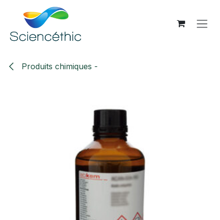
Se rendre au contenu
Produits chimiques -