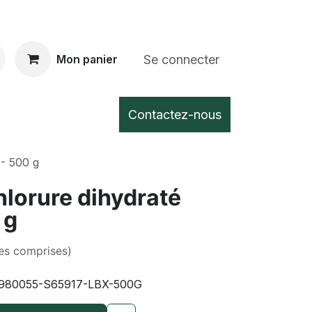
Se connecter
Mon panier
Contactez-nous
- 500 g
lorure dihydraté
 g
es comprises)
980055-S65917-LBX-500G