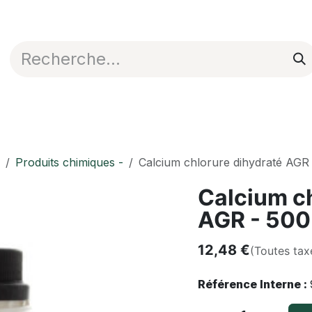
Appli en ligne
Blog
Nos commerciaux
Produits chimiques -
Calcium chlorure dihydraté AGR 
Calcium ch
AGR - 500
12,48
€
(Toutes tax
Référence Interne :