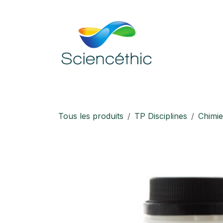
Se rendre au contenu
Accueil
Boutique
Téléchargement
Tous les produits
TP Disciplines
Chimie