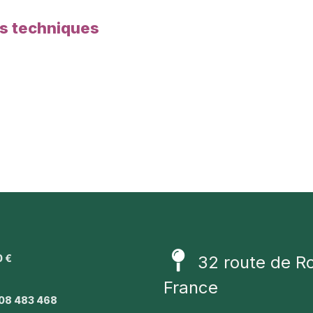
es techniques
0 €
32 route de R
1
France
08 483 468