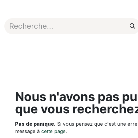
Appli en ligne
Blog
Nos commerciaux
Erreur 404
Nous n'avons pas pu 
que vous recherchez
Pas de panique.
Si vous pensez que c'est une erreu
message à
cette page
.