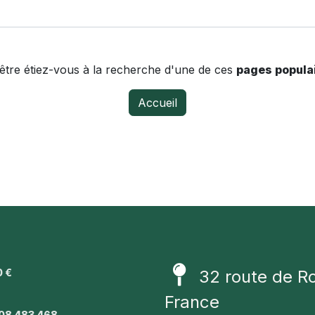
être étiez-vous à la recherche d'une de ces
pages popula
Accueil
0 €
32 route de R
1
France
08 483 468