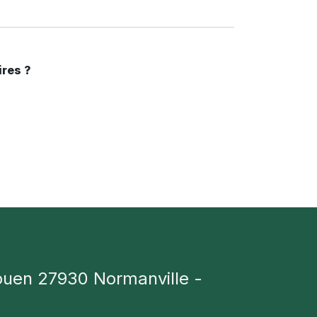
ires ?
ouen 27930 Normanville -