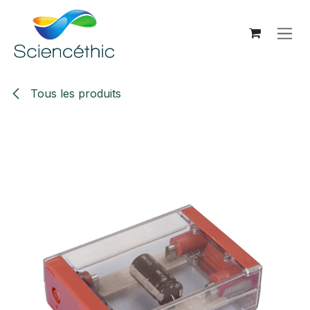
Se rendre au contenu
Tous les produits