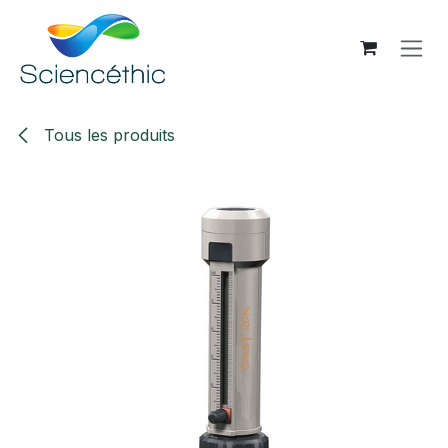
Se rendre au contenu
Tous les produits