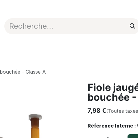
Appli en ligne
Blog
Nos commerciaux
 bouchée - Classe A
Fiole jaug
bouchée -
7,98
€
(Toutes taxe
Référence Interne :