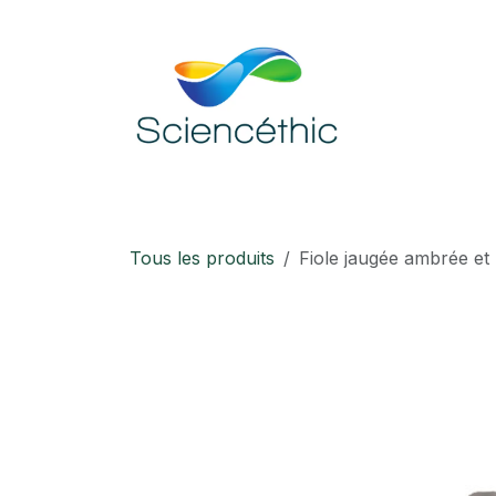
Se rendre au contenu
Accueil
Boutique
Téléchargement
Tous les produits
Fiole jaugée ambrée et